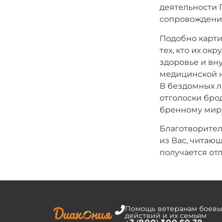
деятельности 
сопровождение
Подобно карти
тех, кто их ок
здоровье и вн
медицинской н
В бездомных л
отголоски бро
бренному мир
Благотворител
из Вас, читаю
получается отл
Помощь ветеранам боевы
действий и их семьям