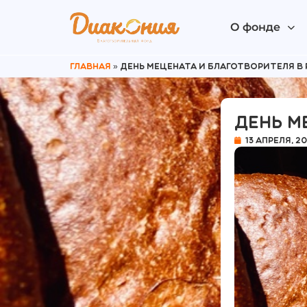
О фонде
Главная
»
День мецената и благотворителя в
День м
13 апреля, 2