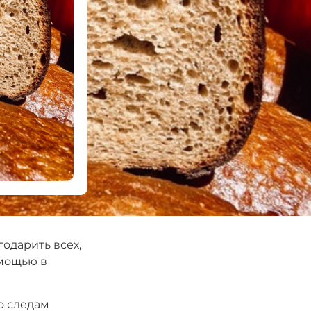
годарить всех,
омощью в
о следам