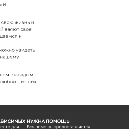
ь и
 свою жизнь и
ий ваяют свое
щаемся к
можно увидеть
о нашему
твом с каждым
любви – из них
ависимых
Нужна помощь
ентр для
Вся помощь предоставляется