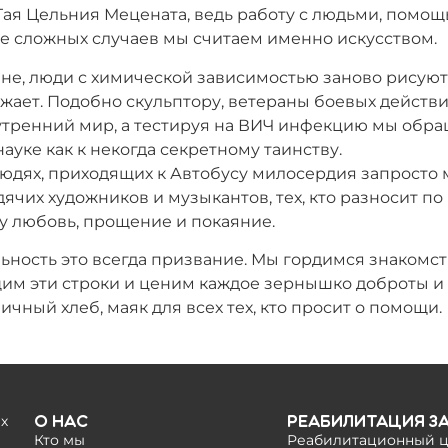
Гая Цельния Мецената, ведь работу с людьми, помощ
 сложных случаев мы считаем именно искусством.
не, люди с химической зависимостью заново рисуют
ружает. Подобно скульптору, ветераны боевых действ
утренний мир, а тестируя на ВИЧ инфекцию мы обра
ауке как к некогда секретному таинству.
юдях, приходящих к Автобусу милосердия запросто 
дячих художников и музыкантов, тех, кто разносит п
у любовь, прощение и покаяние.
ьность это всегда призвание. Мы гордимся знакомс
щим эти строки и ценим каждое зернышко доброты и 
ичный хлеб, маяк для всех тех, кто просит о помощи.
х
О нас
Реабилитация з
Кто мы
Реабилитационный ц