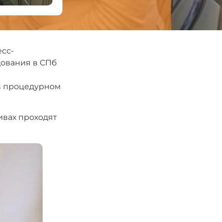
есс-
дования в СПб
 в процедурном
ивах проходят