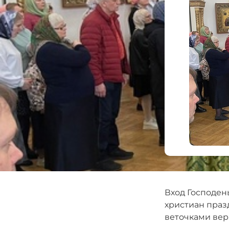
Вход Господен
христиан праз
веточками ве