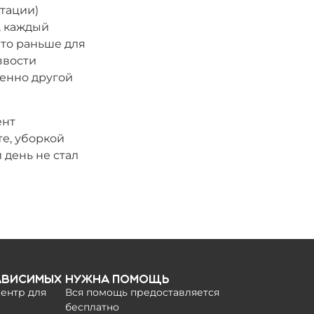
тации)
, каждый
что раньше для
звости
шенно другой
ент
те, уборкой
 день не стал
ависимых
Нужна помощь
ентр для
Вся помощь предоставляется
бесплатно