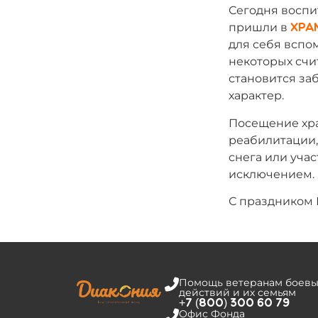
Сегодня воспи
пришли в
Хра
для себя вспо
некоторых счи
становится за
характер.
Посещение хра
реабилитации, 
снега или уча
исключением.
С праздником В
Помощь ветеранам боевы
действий и их семьям
+7 (800) 300 60 79
Офис Фонда