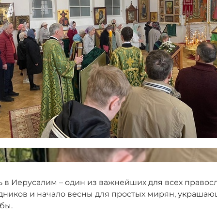
ь в Иерусалим – один из важнейших для всех правос
дников и начало весны для простых мирян, украшаю
рбы.