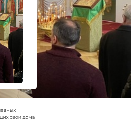
лавных
щих свои дома