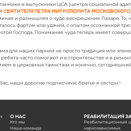
танники и выпускники ЦСА (центра социальной адап
м Святителя Петра митрополита Московского
миная и размышляя о чуде воскрешения Лазаря. То, 
талось фартом или удачей, с опытом осознанной тре
ботой Господа. Понимание чуда теперь имеет совер
ма для наших парней не просто традиция или элем
ребята часто помогают и в строительстве и в ремон
стием в церковных таинствах и конечно, сегодняшний
ас, наши дорогие подписчики, братья и сестры !
х
О нас
Реабилитация з
Кто мы
Реабилитационный ц
Наша команда
наркозависимых